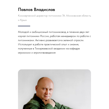
Павлов Владислав
Коммерческий директор питомника 7А. Московская область
и Крым
Молодой и амбициозный питомниковод, в течение двух лет
изучал питомники России, работая менеджером по работе с
питомниками. Активно развивается в зеленой отрасли.
Использует в работе практический опыт и знания,
полученные в Тимирязевской академии на кафедре
агрохимии и агропочвоведения