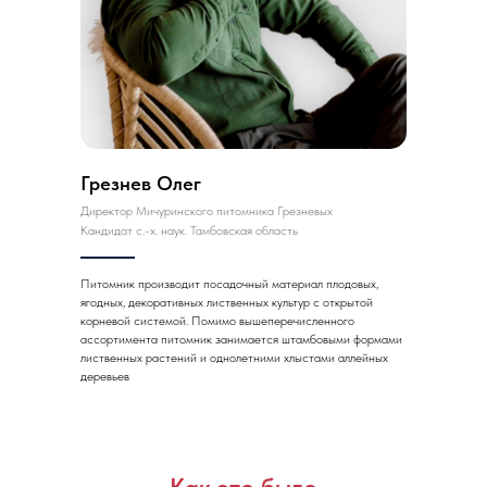
Грезнев Олег
Директор Мичуринского питомника Грезневых
Кандидат с.-х. наук. Тамбовская область
Питомник производит посадочный материал плодовых,
ягодных, декоративных лиственных культур с открытой
корневой системой. Помимо вышеперечисленного
ассортимента питомник занимается штамбовыми формами
лиственных растений и однолетними хлыстами аллейных
деревьев