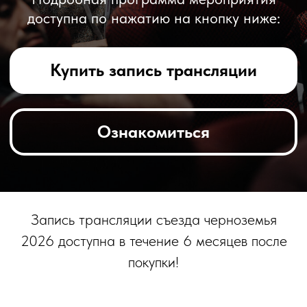
Ознакомиться
Кому подойдет Съезд
черноземья 2026?
Запись трансляции съезда черноземья
2026 доступна в течение 6 месяцев после
Начинающим
Ландшафтным
покупки!
питомниководам
дизайнерам