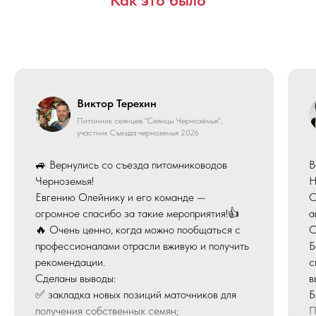
Как это было
Виктор Терехин
Питомник сеянцев "Сеянцы Чернозёмья",
участник Съезда черноземья 2026
🚙 Вернулись со съезда питомниководов
В
Черноземья!
Н
Евгению Олейнику и его команде —
С
огромное спасибо за такие мероприятия!👍
а
🔥 Очень ценно, когда можно пообщаться с
С
профессионалами отрасли вживую и получить
Б
рекомендации.
с
Сделаны выводы:
в
✅ закладка новых позиций маточников для
Б
получения собственных семян;
П