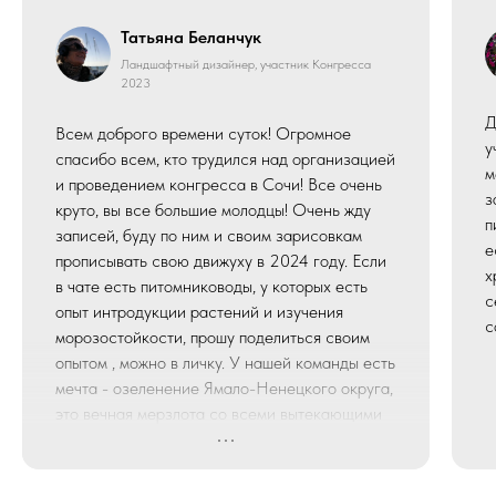
Татьяна Беланчук
Ландшафтный дизайнер, участник Конгресса
2023
Д
Всем доброго времени суток! Огромное
у
спасибо всем, кто трудился над организацией
м
и проведением конгресса в Сочи! Все очень
з
круто, вы все большие молодцы! Очень жду
п
записей, буду по ним и своим зарисовкам
е
прописывать свою движуху в 2024 году. Если
х
в чате есть питомниководы, у которых есть
с
опыт интродукции растений и изучения
с
морозостойкости, прошу поделиться своим
опытом , можно в личку. У нашей команды есть
мечта - озеленение Ямало-Ненецкого округа,
это вечная мерзлота со всеми вытекающими
последствиями. И морозоустойчивость
растений -это единственная тема, на мой
взгляд, не проработанная конгрессом, хотя