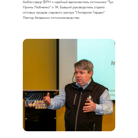
Амбассадор ФРН и идейный вдохновитель питомника "Туи
Ирины Любченко" и 7А. Бывший руководитель отдела
оптовых продаж садового центра "Империал Гарден".
Лектор Академии питомниководства.