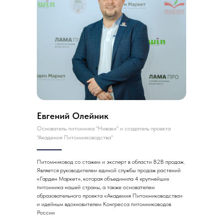
Евгений Олейник
Основатель питомника "Ниваки" и создатель проекта
"Академия Питомниководства"
Питомниковод со стажем и эксперт в области B2B продаж.
Является руководителем единой службы продаж растений
«Гарден Маркет», которая объединила 4 крупнейших
питомника нашей страны, а также основателем
образовательного проекта «Академия Питомниководства»
и идейным вдохновителем Конгресса питомниководов
России