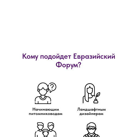
Кому подойдет Евразийский
Форум?
Доступ к видео
предоставляется на 6
месяцев с даты покупки
Начинающим
Ландшафтным
питомниководам
дизайнерам